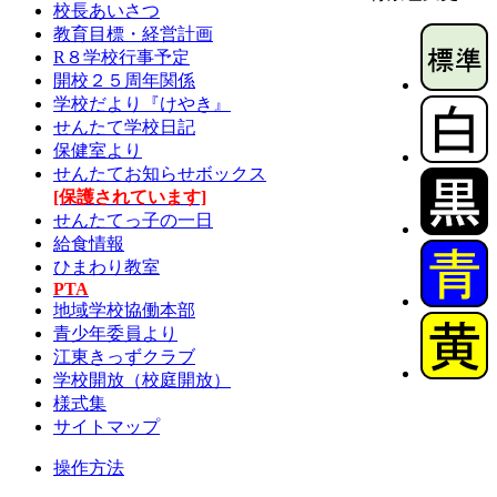
校長あいさつ
教育目標・経営計画
R８学校行事予定
開校２５周年関係
学校だより『けやき』
せんたて学校日記
保健室より
せんたてお知らせボックス
[保護されています]
せんたてっ子の一日
給食情報
ひまわり教室
PTA
地域学校協働本部
青少年委員より
江東きっずクラブ
学校開放（校庭開放）
様式集
サイトマップ
操作方法