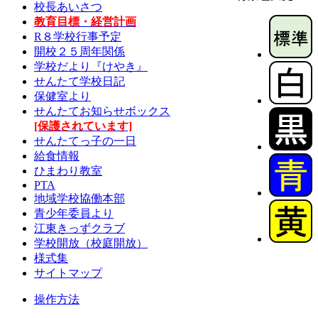
校長あいさつ
教育目標・経営計画
R８学校行事予定
開校２５周年関係
学校だより『けやき』
せんたて学校日記
保健室より
せんたてお知らせボックス
[保護されています]
せんたてっ子の一日
給食情報
ひまわり教室
PTA
地域学校協働本部
青少年委員より
江東きっずクラブ
学校開放（校庭開放）
様式集
サイトマップ
操作方法