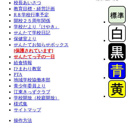
校長あいさつ
教育目標・経営計画
R８学校行事予定
開校２５周年関係
学校だより『けやき』
せんたて学校日記
保健室より
せんたてお知らせボックス
[保護されています]
せんたてっ子の一日
給食情報
ひまわり教室
PTA
地域学校協働本部
青少年委員より
江東きっずクラブ
学校開放（校庭開放）
様式集
サイトマップ
操作方法